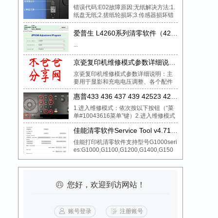
错误代码:E02故障原因:无纸解决方法:1.
纸盘无纸;2.搓纸轮损坏;3.传感器损坏错
误代码:E03故障原因:卡纸解决...
爱普生 L4260系列清零软件（4263 4265 4266 4267 4268 4269含图解
...
京瓷复印机维修模式参数详细说明 维修模式进入方法
京瓷复印机维修模式参数详细说明：主
要用于显影和充电电压调整、各个配件
计数清零等进入维修模式方法：机器就
惠普433 436 437 439 42523 42525机型传感器、马达、风扇运转测试操作
绪状态依次输入10...
1.进入维修模式：依次按以下按钮（“菜
单#10043616菜单”键）2.进入维修模式
后：选择“Tec...
佳能清零软件Service Tool v4.718 （G系列 PRO系列）
佳能打印机清零软件支持型号G1000seri
es:G1000,G1100,G1200,G1400,G150
0...
您好，欢迎到访网站！
账号登录
注册账号