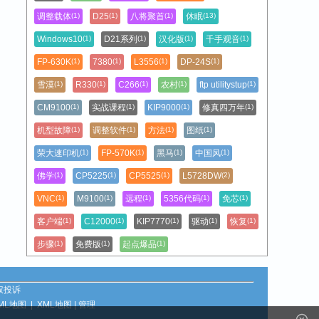
调整载体
D25
八将聚首
休眠
(1)
(1)
(1)
(13)
Windows10
D21系列
汉化版
千手观音
(1)
(1)
(1)
(1)
FP-630K
7380
L3556
DP-24S
(1)
(1)
(1)
(1)
雪漠
R330
C266
农村
ftp utilitystup
(1)
(1)
(1)
(1)
(1)
CM9100
实战课程
KIP9000
修真四万年
(1)
(1)
(1)
(1)
机型故障
调整软件
方法
图纸
(1)
(1)
(1)
(1)
荣大速印机
FP-570K
黑马
中国风
(1)
(1)
(1)
(1)
佛学
CP5225
CP5525
L5728DW
(1)
(1)
(1)
(2)
VNC
M9100
远程
5356代码
免芯
(1)
(1)
(1)
(1)
(1)
客户端
C12000
KIP7770
驱动
恢复
(1)
(1)
(1)
(1)
(1)
步骤
免费版
起点爆品
(1)
(1)
(1)
权投诉
ML地图
|
XML地图
|
管理