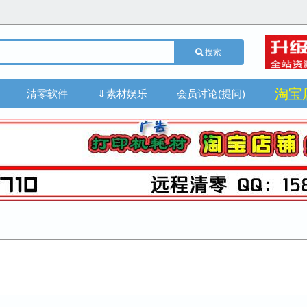
搜索
淘宝
清零软件
⇓素材娱乐
会员讨论(提问)