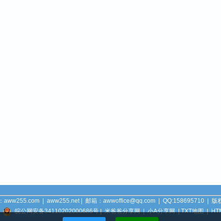
：
aww255.com
|
aww255.net
| 邮箱：awwoffice@qq.com | QQ:158695710 |
版
|
皖公网安备34110202000686号
|
米爸爸分享网
|
小A分享网
|
TXT地图
|
HT