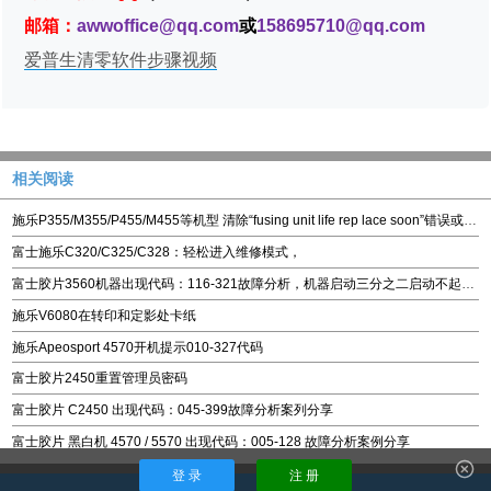
邮箱：
awwoffice@qq.com
或
158695710@qq.com
爱普生清零软件步骤视频
相关阅读
施乐P355/M355/P455/M455等机型 清除“fusing unit life rep lace soon”错误或定影组件计数清零操作方法
富士施乐C320/C325/C328：轻松进入维修模式，
富士胶片3560机器出现代码：116-321故障分析，机器启动三分之二启动不起来直接关机
施乐V6080在转印和定影处卡纸
施乐Apeosport 4570开机提示010-327代码
富士胶片2450重置管理员密码
富士胶片 C2450 出现代码：045-399故障分析案列分享
富士胶片 黑白机 4570 / 5570 出现代码：005-128 故障分析案例分享
登 录
注 册